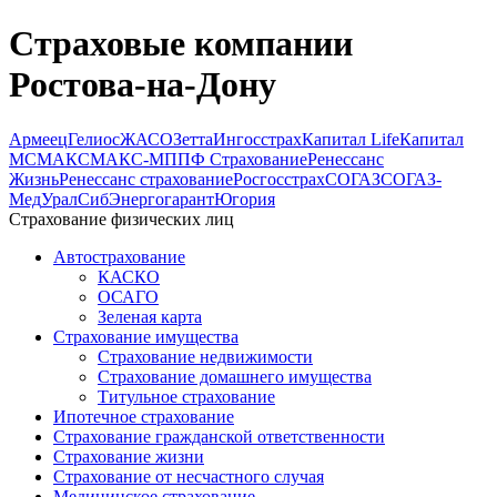
Страховые компании
Ростова-на-Дону
Армеец
Гелиос
ЖАСО
Зетта
Ингосстрах
Капитал Life
Капитал
МС
МАКС
МАКС-М
ППФ Страхование
Ренессанс
Жизнь
Ренессанс страхование
Росгосстрах
СОГАЗ
СОГАЗ-
Мед
УралСиб
Энергогарант
Югория
Страхование физических лиц
Автострахование
КАСКО
ОСАГО
Зеленая карта
Страхование имущества
Страхование недвижимости
Страхование домашнего имущества
Титульное страхование
Ипотечное страхование
Страхование гражданской ответственности
Страхование жизни
Страхование от несчастного случая
Медицинское страхование