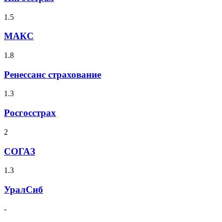
1.5
МАКС
1.8
Ренессанс страхование
1.3
Росгосстрах
2
СОГАЗ
1.3
УралСиб
-