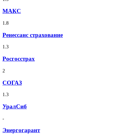
МАКС
1.8
Ренессанс страхование
1.3
Росгосстрах
2
СОГАЗ
1.3
УралСиб
-
Энергогарант