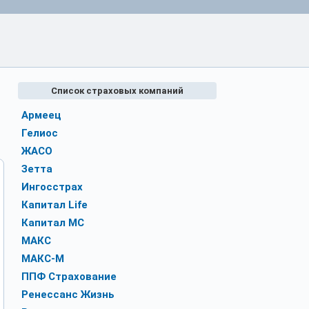
Список страховых компаний
Армеец
Гелиос
ЖАСО
Зетта
Ингосстрах
Капитал Life
Капитал МС
МАКС
МАКС-М
ППФ Страхование
Ренессанс Жизнь