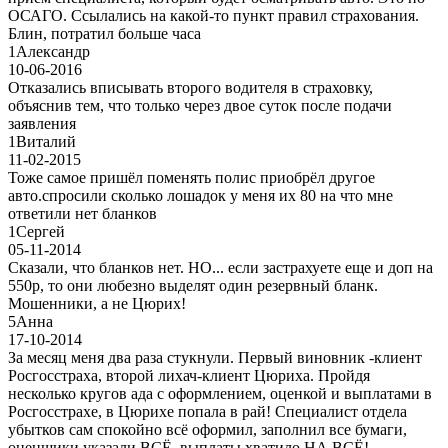
ОСАГО. Ссылались на какой-то пункт правил страхования.
Блин, потратил больше часа
1
Александр
10-06-2016
Отказались вписывать второго водителя в страховку,
объяснив тем, что только через двое суток после подачи
заявления
1
Виталий
11-02-2015
Тоже самое пришёл поменять полис приобрёл другое
авто.спросили сколько лошадок у меня их 80 на что мне
ответили нет бланков
1
Сергей
05-11-2014
Сказали, что бланков нет. НО... если застрахуете еще и доп на
550р, то они любезно выделят один резервный бланк.
Мошенники, а не Цюрих!
5
Анна
17-10-2014
За месяц меня два раза стукнули. Первый виновник -клиент
Росгосстраха, второй лихач-клиент Цюриха. Пройдя
несколько кругов ада с оформлением, оценкой и выплатами в
Росгосстрахе, в Цюрихе попала в рай! Специалист отдела
убытков сам спокойно всё оформил, заполнил все бумаги,
оценщики указали ВСЁ, выплаты хватило НА ВСЁ!