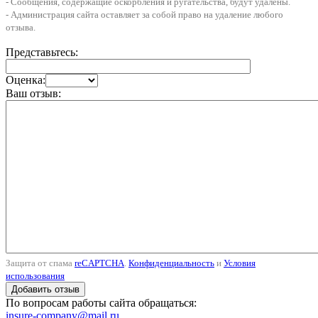
- Сообщения, содержащие оскорбления и ругательства, будут удалены.
- Администрация сайта оставляет за собой право на удаление любого
отзыва.
Представьтесь:
Оценка:
Ваш отзыв:
Защита от спама
reCAPTCHA
.
Конфиденциальность
и
Условия
использования
По вопросам работы сайта обращаться:
insure-company@mail.ru