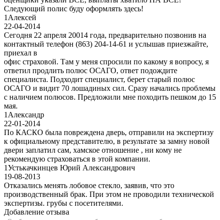
Следующий полис буду оформлять здесь!
1
Алексей
22-04-2014
Сегодня 22 апреля 20014 года, предварительно позвонив на
контактный телефон (863) 204-14-61 и услышав приезжайте,
приехал в
офис страховой. Там у меня спросили по какому я вопросу, я
ответил продлить полюс ОСАГО, ответ подождите
специалиста. Подходит специалист, берет старый полюс
ОСАГО и видит 70 лошадиных сил. Сразу начались проблемы
с наличием полюсов. Предложили мне походить пешком до 15
мая.
1
Александр
22-01-2014
По КАСКО была повреждена дверь, отправили на экспертизу
к официальному представителю, в результате за замну новой
двери заплатил сам, хамское отношение , ни кому не
рекомендую страховаться в этой компании.
1
Устькачкинцев Юрий Александрович
19-08-2013
Отказались менять лобовое стекло, заявив, что это
производственный брак. При этом не проводили технической
экспертизы. грубы с посетителями.
Добавление отзыва