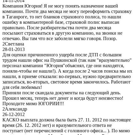
14-11-2014
Компания Югория! Я не могу понять назначение вашей
компании. Почти два месяца не могу переоформить страховку
в Таганроге, то нет бланков страхового полиса, то нашли
ошибку в компьютерной базе, страховой полис выписан
правильно. После разбирательства почти два месяца
посылают страховаться в другую компанию, на звонки не
отвечаю. Вы там что все заболели мягко говоря. Позор.
2
Светлана
28-01-2013
Для оценки причиненного ущерба после ДТП с большим
трудом нашли офис на Пушкинской (так нам "вразумительно"
персонал компании "Югория"объяснял, где они находятся,
поняли-чтобы не нашли!). А когда после 2 часов поиска мы их
нашли, в приеме отказали: во-первых, нужно предварительно
записаться, во-вторых, световое время закончилось. Работают
для себя любимых!
Приняли после скандала документы на следующий день.
Прошел месяц, теперь нет денег и когда будут неизвестно!
Проходите мимо ЮГОРИИ!!!
2
Александр
26-12-2012
КАСКО выплата должна была быть 27. 11. 2012 по настоящее
время (26. 12. 2012 нет) и вразумительного ответа не
поступает (нет перечислений с головного офиса... ). По мимо