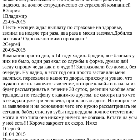
надеюсь на долгое сотрудничество со страховой компанией
Югория
1
Владимир
22-05-2015
Шесть месяцев ждал выплату по страховке на здоровье,
звонил на неделе три раза, два раза в месяц заезжал.Добился
все таки! Однозначно мимо проходите!
2
Сергей
20-05-2015
Компания просто дно, в 14 году ходил- бродил, все бланков у
них не было, один раз ехал со службы в форме, думаю дай
заеду спрошу че да как и о чудо!!! Застраховали без домов, без
очереди. Ну ладно, в этот год они просто заставили меня
валяться, переехали в какие то дворы, прихожу и узнаю, что
нужно писать какое-то заявление, которое какой-то начальник
будет рассматривать в течение 30 суток, ресепшн вообще атас
трындела по телефону с каким-то другом, не смотря на то что
в её ждали уже три человека, пришлось осадить. На вопрос че
за заявление и на основании чего его нужно рассматривать не
сегодня, бабец стиснув зубы подтвердила полное отсутствие
мозга и что типа она никому ничего не обязана. Кстати да усы
у неё есть!!! Короче закроют их скоро. Имхо
1
Сергей
18-04-2015
Продают по записи за месяц, при этом бланк заявления даже