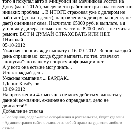
того я покупал авто в Мицубиси на Мечникова Ростов на
Дону (март 2012г), заверяли что работают три года совместно
никаких проблем ... В ИТОГЕ страховая уже с дилером не
работает (должна денег), направление к дилеру на оценку не
дает) оценивает сама. Насчитали 65000 руб. к выплате, а я
уточнял у дилера только зап. части на 82000 руб.. , не считая
ремонт. ВОТ И ДУМАЙ СТРАХОВАТЬ ИЛИ НЕТ.
1
Николай
05-10-2012
Ужасная копания жду выплату с 16. 09. 2012 . Звоню каждый
день спрашиваю: когда будет выплата. по тел. отвечают
"попугаи": по вашему вопросу информации нет.
А у кого она есть:не могу знать...
И так каждый день.
Ужасная компания ... БАРДАК...
1
Денис Камбулов
13-09-2012
На протяжении 4-х месяцев не могу добиться выплаты у
данной компании, ежедневно оправдания, дело не
двигается!!!
Добавление отзыва
- Сообщения, содержащие оскорбления и ругательства, будут удалены.
- Администрация сайта оставляет за собой право на удаление любого
отзыва.