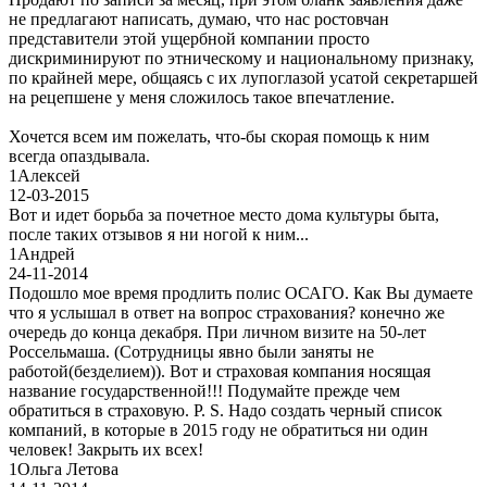
не предлагают написать, думаю, что нас ростовчан
представители этой ущербной компании просто
дискриминируют по этническому и национальному признаку,
по крайней мере, общаясь с их лупоглазой усатой секретаршей
на рецепшене у меня сложилось такое впечатление.
Хочется всем им пожелать, что-бы скорая помощь к ним
всегда опаздывала.
1
Алексей
12-03-2015
Вот и идет борьба за почетное место дома культуры быта,
после таких отзывов я ни ногой к ним...
1
Андрей
24-11-2014
Подошло мое время продлить полис ОСАГО. Как Вы думаете
что я услышал в ответ на вопрос страхования? конечно же
очередь до конца декабря. При личном визите на 50-лет
Россельмаша. (Сотрудницы явно были заняты не
работой(безделием)). Вот и страховая компания носящая
название государственной!!! Подумайте прежде чем
обратиться в страховую. P. S. Надо создать черный список
компаний, в которые в 2015 году не обратиться ни один
человек! Закрыть их всех!
1
Ольга Летова